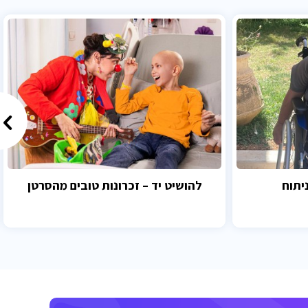
יתוח
להושיט יד – זכרונות טובים מהסרטן