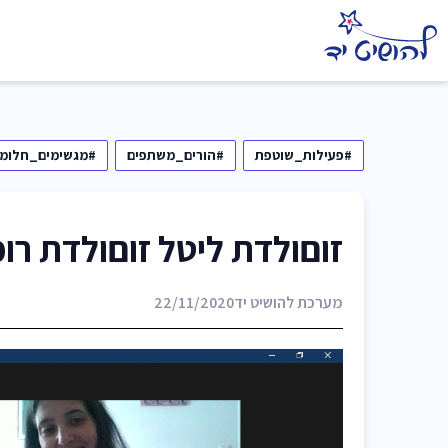
#פעילות_שוטפת
#הורים_משתפים
#מגשימים_חלומו
זוםולדת ליטל זוםולדת רומ
מערכת להושיט יד
22/11/2020