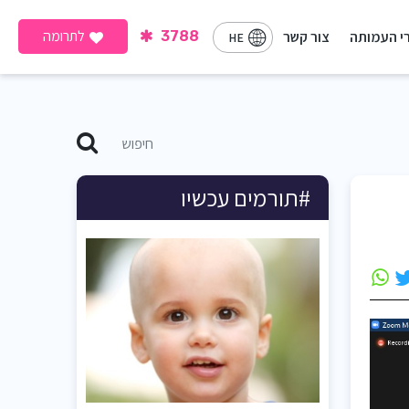
לתרומה
י העמותה
צור קשר
3788
HE
#תורמים עכשיו