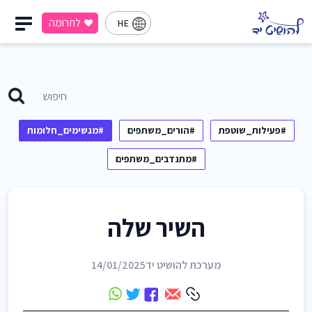
לתרומה
HE
#פעילות_שוטפת
#הורים_משתפים
#מגשימים_חלומות
#מתנדבים_משתפים
השיר שלה
מערכת להושיט יד
14/01/2025