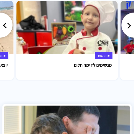
#חדשות
#חד
מגשימים לדימה חלום
יוצאי