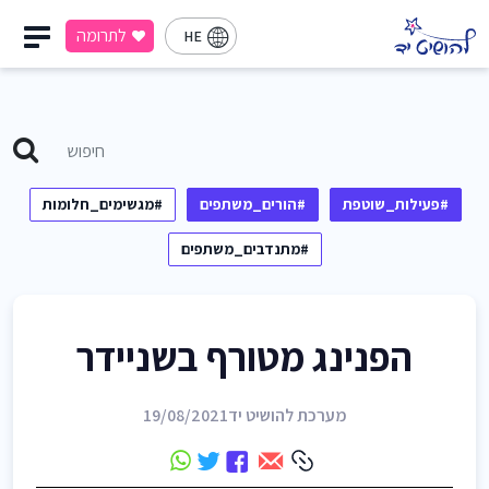
לתרומה
HE
#פעילות_שוטפת
#הורים_משתפים
#מגשימים_חלומות
#מתנדבים_משתפים
הפנינג מטורף בשניידר
מערכת להושיט יד
19/08/2021