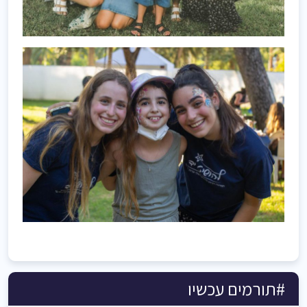
#תורמים עכשיו