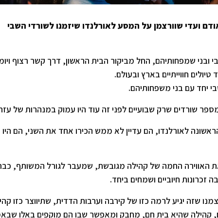
תן של יעל אודם ועדי שוורצמן על המסע לאורלנדו שיזמנו לשורדי השבי
 ובני שמפחותיהם, החל מביקור הבית הראשון, דרך קשר רצוף ויומי
טיולים חווייתיים בארץ ובעולם.
מספר שורדים שרק שבועיים לפני זה עוד היו עמוק במנהרות של עזה
שונה לאורלנדו, הם עדיין לא ממש הכירו אחד את השני, הם היו ז
 האווירה החמה של קהילה מגובשת, שמעבר לגורל המשותף, כבר
ה זכרונות חיוביים ושמחים ביחד.
נו שזה יגיע לרמה כזו של קירבה וערבות הדדית, שתיווצר כזו קהי
ם, קהילה שהיא בית חם, מחבק ומאפשר שבו הם מוקפים באלו שבא