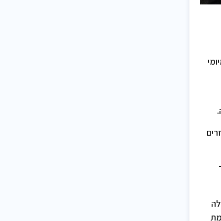
ומי
.
רים
לה
מת