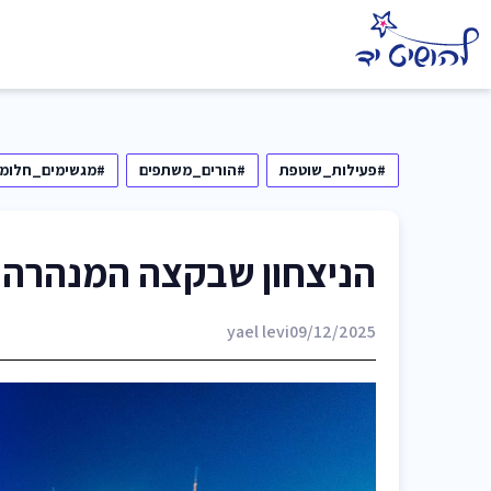
#פעילות_שוטפת
#הורים_משתפים
#מגשימים_חלומו
הניצחון שבקצה המנהרה –
yael levi
09/12/2025