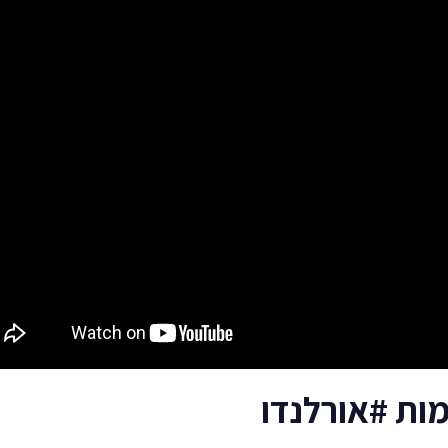
ות #אורלנדו