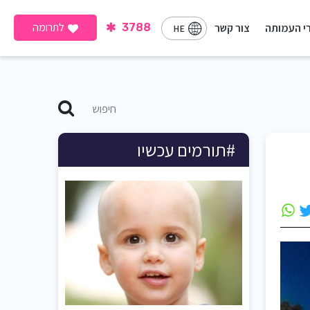
לתרומה
י העמותה
צור קשר
3788
HE
#תורמים עכשיו