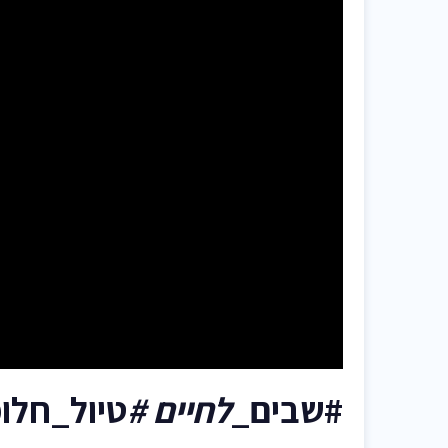
#שבים_
לחיים #
טיול_חלומ