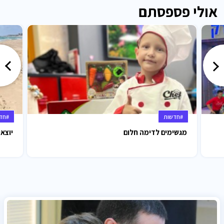
אולי פספסתם
#חדשות
#חד
מגשימים לדימה חלום
יוצאי