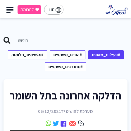
לתרומה
HE
#פעילות_שוטפת
#הורים_משתפים
#מגשימים_חלומות
#מתנדבים_משתפים
הדלקה אחרונה בתל השומר
מערכת להושיט יד
06/12/2021