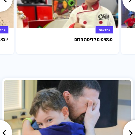
#חדשות
#חד
מגשימים לדימה חלום
יוצאי