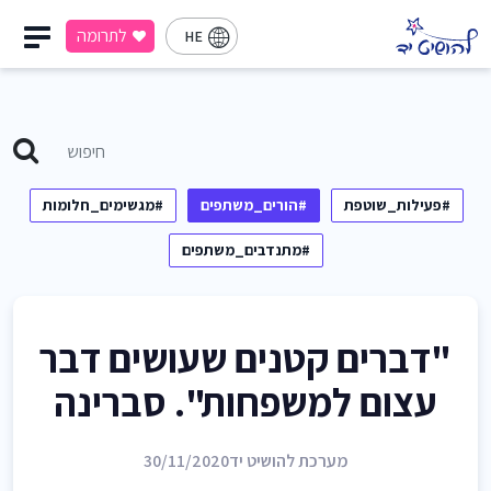
לתרומה
HE
#פעילות_שוטפת
#הורים_משתפים
#מגשימים_חלומות
#מתנדבים_משתפים
"דברים קטנים שעושים דבר
עצום למשפחות". סברינה
מערכת להושיט יד
30/11/2020