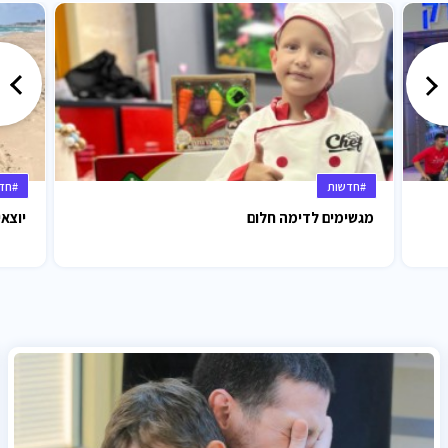
#חדשות
#חד
מגשימים לדימה חלום
יוצאי