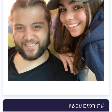
#תורמים עכשיו