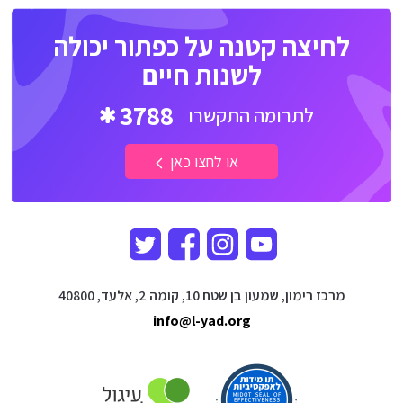
לחיצה קטנה על כפתור יכולה
לשנות חיים
3788
לתרומה התקשרו
או לחצו כאן
מרכז רימון, שמעון בן שטח 10, קומה 2, אלעד, 40800
info@l-yad.org