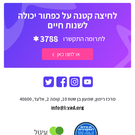
לחיצה קטנה על כפתור יכולה
לשנות חיים
3788
לתרומה התקשרו
או לחצו כאן
מרכז רימון, שמעון בן שטח 10, קומה 2, אלעד, 40800
info@l-yad.org