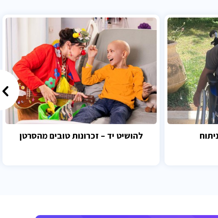
יתוח
להושיט יד – זכרונות טובים מהסרטן