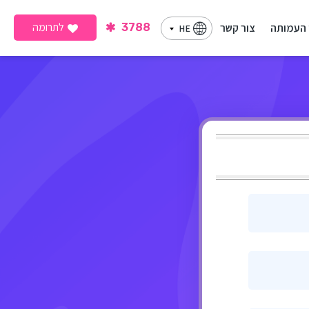
לתרומה
 העמותה
צור קשר
3788
HE