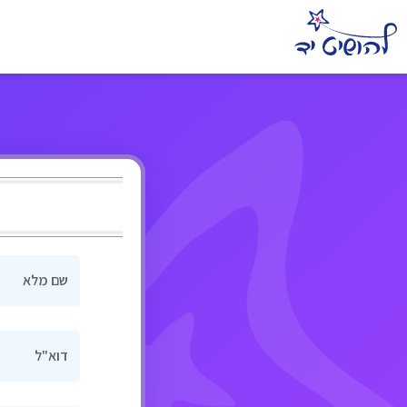
שם מלא
דוא"ל