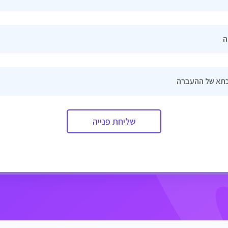
ה
תא של ההעברה