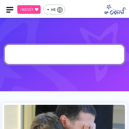
לתרומה
HE