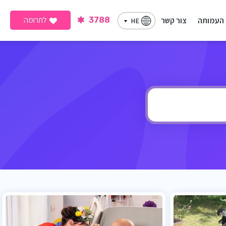
לתרומה
 העמותה
צור קשר
3788
HE