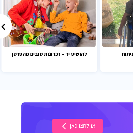
יתוח
להושיט יד – זכרונות טובים מהסרטן
או לחצו כאן