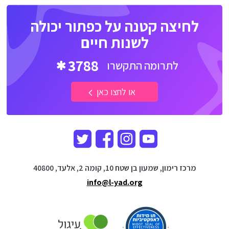
לחיצה קטנה על כפתור יכולה
לשנות חיים
3788
לתרומה התקשרו
או לחצו כאן
מרכז רימון, שמעון בן שטח 10, קומה 2, אלעד, 40800
info@l-yad.org