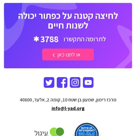
לחיצה קטנה על כפתור יכולה
לשנות חיים
3788
לתרומה התקשרו
או לחצו כאן
מרכז רימון, שמעון בן שטח 10, קומה 2, אלעד, 40800
info@l-yad.org