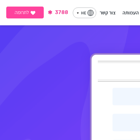
לתרומה
 העמותה
צור קשר
3788
HE