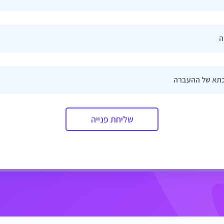
ה
תא של ההעברה