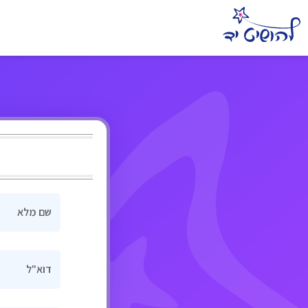
שם מלא
דוא"ל