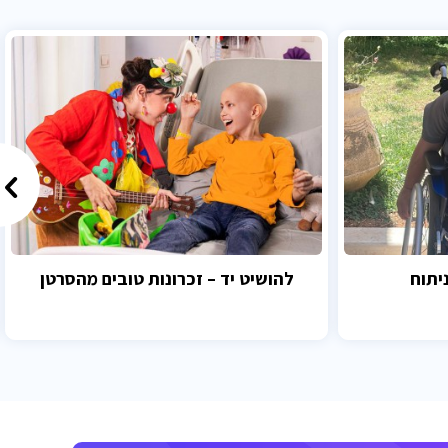
יתוח
להושיט יד – זכרונות טובים מהסרטן