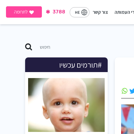
לתרומה
י העמותה
צור קשר
3788
HE
#תורמים עכשיו