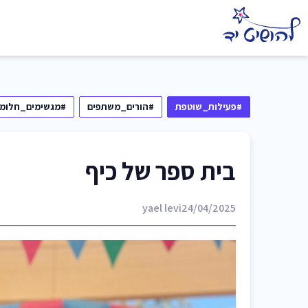
#פעילות_שוטפת
#הורים_משתפים
#מגשימים_חלומו
בית ספר של כיף
yael levi
24/04/2025