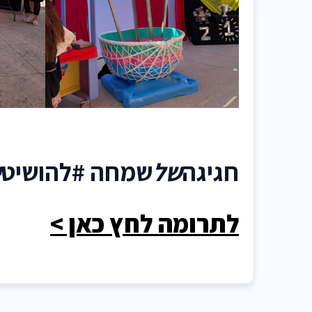
חגיגה
של
שמחה #להושיט
י
לתרומה לחץ כאן >