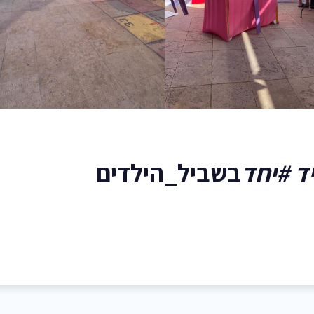
ד #יחד
בשביל_הילדים