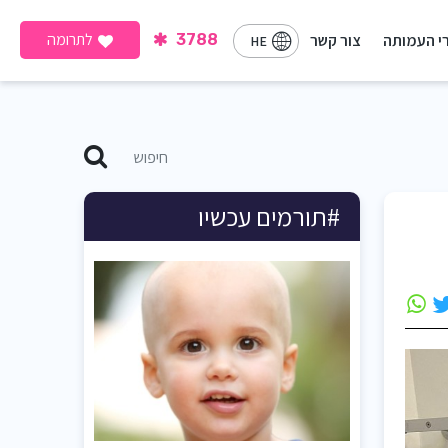
לתרומה
י העמותה
צור קשר
3788
HE
#תורמים עכשיו