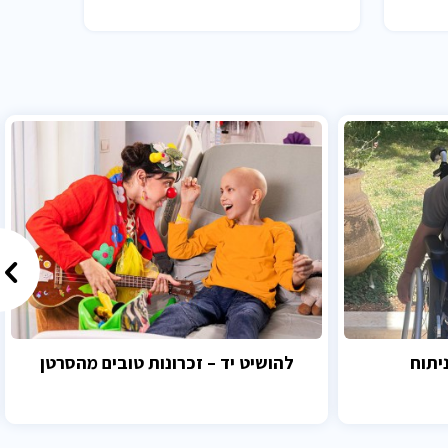
יתוח
להושיט יד – זכרונות טובים מהסרטן