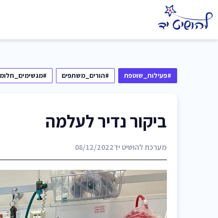
#פעילות_שוטפת
#הורים_משתפים
#מגשימים_חלומו
ביקור נדיר לעלמה
מערכת להושיט יד
08/12/2022