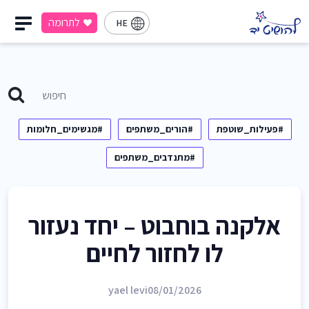
לתרומה
HE
#פעילות_שוטפת
#הורים_משתפים
#מגשימים_חלומות
#מתנדבים_משתפים
אלקנה בוחבוט – יחד נעזור
לו לחזור לחיים
yael levi
08/01/2026