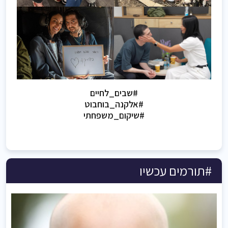
#שבים_לחיים
#אלקנה_בוחבוט
#שיקום_משפחתי
#תורמים עכשיו