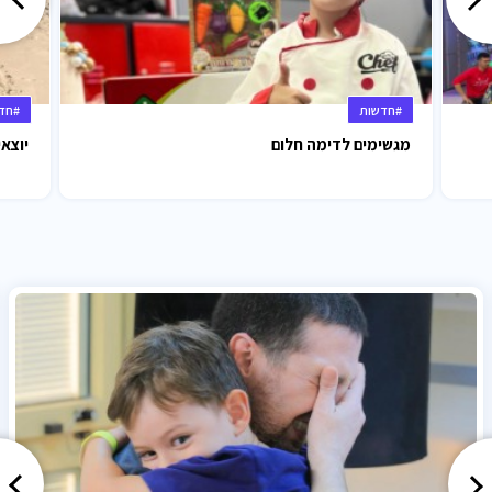
#חדשות
#חד
מגשימים לדימה חלום
יוצאי