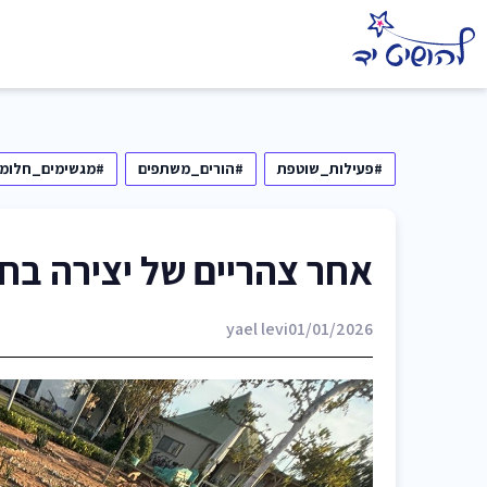
#פעילות_שוטפת
#הורים_משתפים
#מגשימים_חלומו
אחר צהריים של יצירה בח
yael levi
01/01/2026