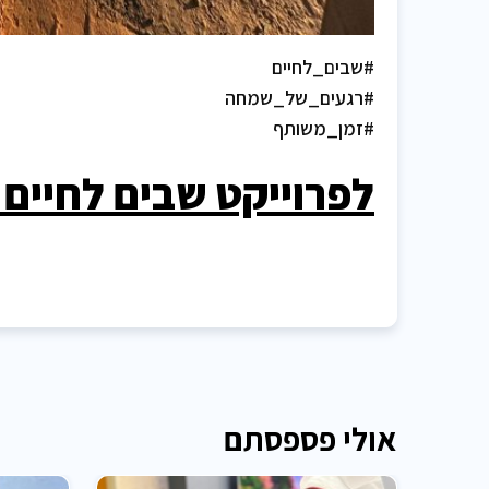
#שבים_לחיים
#רגעים_של_שמחה
#זמן_משותף
לפרוייקט שבים לחיים 
אולי פספסתם