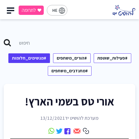
לתרומה
HE
#פעילות_שוטפת
#הורים_משתפים
#מגשימים_חלומות
#מתנדבים_משתפים
אורי טס בשמי הארץ!
מערכת להושיט יד
13/12/2021