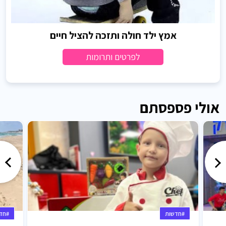
אמץ ילד חולה ותזכה להציל חיים
לפרטים ותרומות
אולי פספסתם
#חדשות
#חד